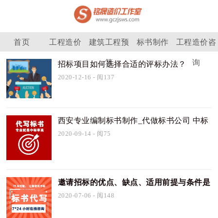
首页
工程造价
建筑工程预
标书制作
工程造价咨
算
询
招标项目如何选择合适的评标办法？
2020-12-16
- 阅137
西安专业编制标书制作_代做标书公司 中标
率高
2020-09-14
- 阅75
邀请招标的优点、缺点、适用前提与条件是
什么
2020-07-06
- 阅148