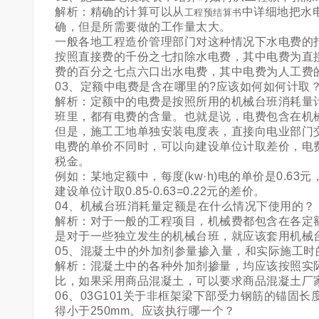
解析：精确的计算可以从
中详细地把水
工程预结算书
确，但是所需要做的工作量太大。
一般各地工程造价管理部门对这种情况下水电费的
按照直接费的千份之七扣除水电费，其中电费为直
费的百分之七点六口出水电费，其中电费为人工费
03、定额中电费是含在哪里的?应该如何如何计取
解析：定额中的电费是按照所用的机械台班消耗量
班里，都有电费的含量。也就是说，电费包含在机
但是，施工工地单独安装电度表，直接向电业部门
电费的单价不同时，可以向建设单位计取差价，电
税金。
例如：某地定额中，每度(kw·h)电的单价是0.6
建设单位计取0.85-0.63=0.22元的差价。
04、机械台班消耗量定额是在什么情况下使用的？
解析：对于一般的工程项目，机械费都包含在各定
是对于一些独立发生的机械台班，就应该套用机械
05、混凝土中的外加剂参量掺入量，和实际施工时
解析：混凝土中的各种外加剂掺量，均应该按照实
比，如果采用商品混凝土，可以要求商品混凝土厂
06、03G101关于非框架梁下部受力钢筋的锚固长
得小于250mm。应该执行哪一个？