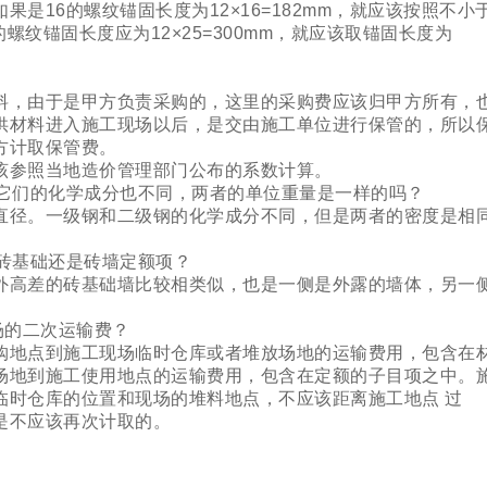
是16的螺纹锚固长度为12×16=182mm，就应该按照不小
的螺纹锚固长度应为12×25=300mm，就应该取锚固长度为
料，由于是甲方负责采购的，这里的采购费应该归甲方所有，
供材料进入施工现场以后，是交由施工单位进行保管的，所以
方计取保管费。
该参照当地造价管理部门公布的系数计算。
且它们的化学成分也不同，两者的单位重量是一样的吗？
直径。一级钢和二级钢的化学成分不同，但是两者的密度是相
砖基础还是砖墙定额项？
外高差的砖基础墙比较相类似，也是一侧是外露的墙体，另一
场的二次运输费？
购地点到施工现场临时仓库或者堆放场地的运输费用，包含在
场地到施工使用地点的运输费用，包含在定额的子目项之中。
临时仓库的位置和现场的堆料地点，不应该距离施工地点 过
是不应该再次计取的。