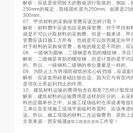
解析：应该是按照较大的数值进行取值的，例如，如果
250mm的规定，取锚固长度为250mm。如果是25
300mm。
07、甲供材料的采购保管费应该怎样计取？
解析：材料费中应该包括采购保管费。对于甲供材
就是不可以计取材料的采购费。但是一般来讲，甲
管费应该归施工方所有，也就是可以按照规定向甲
对于材料的采购保管费，各地的规定是不同的，应
08、一级钢为圆钢，二级钢是有肋的螺纹钢，并
解析：二级钢是有肋的螺纹钢，但是计算的是平均
的。所以，一级钢和二级钢的单位重量是一样的。
09、为防止土方坍塌而砌筑的实心砖挡墙，应该套
解析：应该套用砖基础比较合适。因为它与有室内
是埋在土里起到挡土的作用。
10、建筑材料运输的费用包含在那里?怎样计取现
解析：建筑材料的运输费用是这样的区分的，从采
料的定额单价之中。从施工现场临时仓库或者堆放
工单位在安排施工现场平面临时布置时，应该考虑
远。所以，施工现场的材料二次运输费用，原则上
文章来源：西安铭晟
工作室！
建筑工程造价咨询