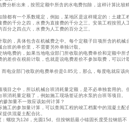
电费分析出来，按照定额中所含的水电费扣除，这样计算比较
扣除都有一个系数规定，例如，某地区是这样规定的：土建工
接费的千分之四，水费为直接费的千分之三。安装工程按照人
的百分之四点六，水费为人工费的百分之三。
？
计取的，具体包含在机械费之中。每个定额子目项所含的机械
械台班的单价里，不需要另外单独计取。
交纳电费的，如果当地电业部门所收取的电费单价和定额中所
费的差价在税前计取，也就是说电费差价不参加取费，可以计
3元，而电业部门收取的电费单价是0.85元，那么，每度电就应该
额项目之中，所以机械台班消耗量定额，是不必单独套用的。
台班消耗量定额了，例如施工现场签证的水泵的台班等项目。
的掺加量不一致应该如何计算？
际施工的参加量计算，可以查阅工程的竣工档案中的混凝土配
家提供混凝土配合比。
度：螺纹为12d，光圆15d。但按钢筋最小锚固长度受拉钢筋不